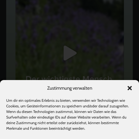
Zustimmung verwalten
Um dir ein optimales Erlebnis zu bieten, verwenden wir Technologien wie
Cookies, um Geräteinformationen zu speichern und/oder darauf zuzugreifen.
Wenn du diesen Technologien zustimmst, können wir Daten wie das
Surfverhalten oder eindeutige IDs auf dieser Website verarbeiten. Wenn du
deine Zustimmung nicht erteilst oder zurückziehst, können bestimmte
Mehr laden
Auf Instagram folgen
Merkmale und Funktionen beeinträchtigt werden.