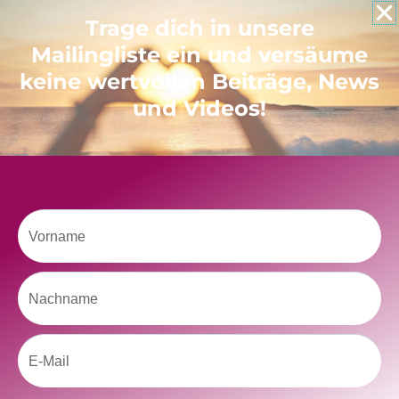
Like uns auf Facebook
Trage dich in unsere
Mailingliste ein und versäume
keine wertvollen Beiträge, News
und Videos!
Klicke hier, um Marketing-Cookies zu
akzeptieren und diesen Inhalt zu aktivieren
Vorname
Nachname
Email
kolitscher.by.biotic
Selbstliebe, Aussöhnung mit der Kindheit, Potenzial entfalten,