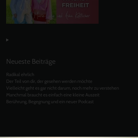
Neueste Beiträge
Radikal ehrlich
Der Teil von dir, der gesehen werden möchte
Vielleicht geht es gar nicht darum, noch mehr zu verstehen
Manchmal braucht es einfach eine kleine Auszeit
Berührung, Begegnung und ein neuer Podcast