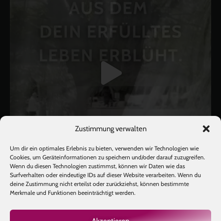
Zustimmung verwalten
Um dir ein optimales Erlebnis zu bieten, verwenden wir Technologien wie
Cookies, um Geräteinformationen zu speichern und/oder darauf zuzugreifen.
Wenn du diesen Technologien zustimmst, können wir Daten wie das
Surfverhalten oder eindeutige IDs auf dieser Website verarbeiten. Wenn du
deine Zustimmung nicht erteilst oder zurückziehst, können bestimmte
Mehr laden
Auf Instagram folgen
Merkmale und Funktionen beeinträchtigt werden.
Akzeptieren