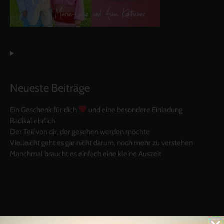
Neueste Beiträge
Ein Geschenk für dich
und eine besondere Einladung
Radikal ehrlich
Der Teil von dir, der gesehen werden möchte
Vielleicht geht es gar nicht darum, noch mehr zu verstehen
Manchmal braucht es einfach eine kleine Auszeit
Like uns auf Facebook