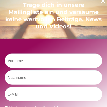
Trage dich in unsere
Mailingliste ein und versäume
keine wertvollen Beiträge, News
und Videos!
Klicke hier, um Marketing-Cookies zu
akzeptieren und diesen Inhalt zu aktivieren
Vorname
Nachname
Email
kolitscher.by.biotic
Selbstliebe, Aussöhnung mit der Kindheit, Potenzial entfalten,
glückliche Beziehung-The Master Key
Asha und Marie-Luise
Datenschutz