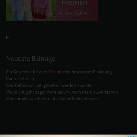
Neueste Beiträge
Ein Geschenk für dich
und eine besondere Einladung
Radikal ehrlich
Der Teil von dir, der gesehen werden möchte
Vielleicht geht es gar nicht darum, noch mehr zu verstehen
Manchmal braucht es einfach eine kleine Auszeit