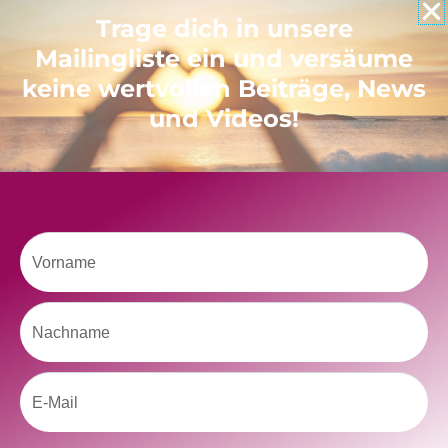
Like uns auf Facebook
Trage dich in unsere
Mailingliste ein und versäume
keine wertvollen Beiträge, News
und Videos!
Klicke hier, um Marketing-Cookies zu
akzeptieren und diesen Inhalt zu aktivieren
Vorname
Nachname
Email
kolitscher.by.biotic
Selbstliebe, Aussöhnung mit der Kindheit, Potenzial entfalten,