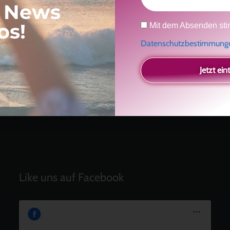
, News
Neueste Beiträge
Datenschutz
os!
Mit dem Absenden sti
Ein Geschenk für dich
und eine besondere
Einladung
Datenschutzbestimmun
Radikal ehrlich
Der Teil von dir, der gesehen werden möchte
Jetzt ein
Vielleicht geht es gar nicht darum, noch mehr zu
verstehen
Manchmal braucht es einfach eine kleine Auszeit
Like uns auf Facebook