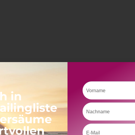
Vorname
h in
ilingliste
Nachname
versäume
rtvollen
Email