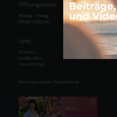
Beiträge
Öffnungszeiten
und Vide
Montag – Freitag:
09:00-12:00 Uhr
Links
El Molino
Castillo Moro
Casa Domingo
Abonniere unseren Youtube Kanal