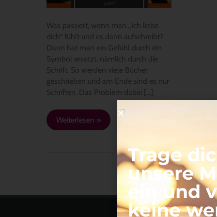
Was passiert, wenn man „Ich liebe
dich“ fühlt und es dann aufschreibt?
Dann hat man ein Gefühl durch ein
Symbol ersetzt, nämlich durch die
Schrift. So werden viele Bücher
geschrieben und am Ende sind es nur
Schriften. Das Problem dabei […]
Weiterlesen »
Trage dic
unsere Ma
ein und 
keine we