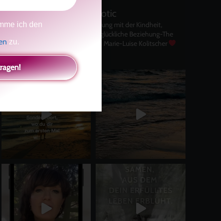
kolitscher.by.biotic
Selbstliebe, Aussöhnung mit der Kindheit,
mme ich den
Potenzial entfalten, glückliche Beziehung-The
gen
zu.
Master Key
Asha und Marie-Luise Kolitscher
Sisterlove
tragen!