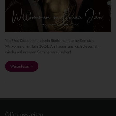
im
neuen
Jahr
2024
Yod Udo Kolitscher und sein Biotic Institute heißen dich
Willkommen im Jahr 2024. Wir freuen uns, dich dieses Jahr
wieder auf unseren Seminaren zu sehen!
Weiterlesen »
Öffnungszeiten