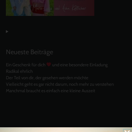
Neueste Beiträge
Ein Geschenk für dich
und eine besondere Einladung
Radikal ehrlich
Der Teil von dir, der gesehen werden möchte
Vielleicht geht es gar nicht darum, noch mehr zu verstehen
Manchmal braucht es einfach eine kleine Auszeit
Like uns auf Facebook