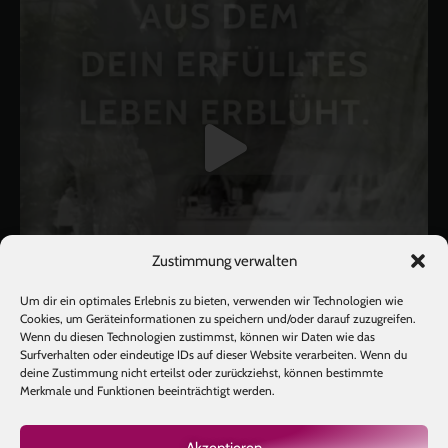
Zustimmung verwalten
Um dir ein optimales Erlebnis zu bieten, verwenden wir Technologien wie
Cookies, um Geräteinformationen zu speichern und/oder darauf zuzugreifen.
Wenn du diesen Technologien zustimmst, können wir Daten wie das
Surfverhalten oder eindeutige IDs auf dieser Website verarbeiten. Wenn du
deine Zustimmung nicht erteilst oder zurückziehst, können bestimmte
Mehr laden
Auf Instagram folgen
Merkmale und Funktionen beeinträchtigt werden.
Akzeptieren