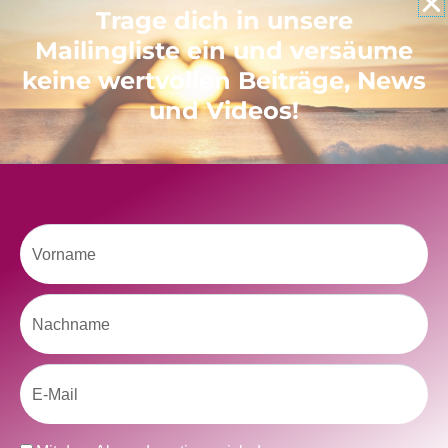
Trage dich in unsere
Mailingliste ein und versäume
keine wertvollen Beiträge, News
und Videos!
Klicke hier, um Marketing-Cookies zu
akzeptieren und diesen Inhalt zu aktivieren
Vorname
Nachname
Email
kolitscher.by.biotic
Selbstliebe, Aussöhnung mit der Kindheit, Potenzial entfalten,
glückliche Beziehung-The Master Key
Asha und Marie-Luise
Datenschutz