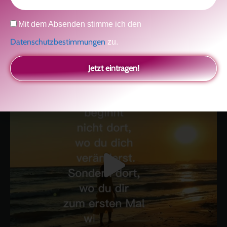
kolitscher.by.biotic
Datenschutz
Mit dem Absenden stimme ich den
Selbstliebe, Aussöhnung mit der Kindheit, Potenzial entfalten,
glückliche Beziehung-The Master Key
Asha und Marie-Luise
Datenschutzbestimmungen
zu.
Kolitscher
Sisterlove
Jetzt eintragen!