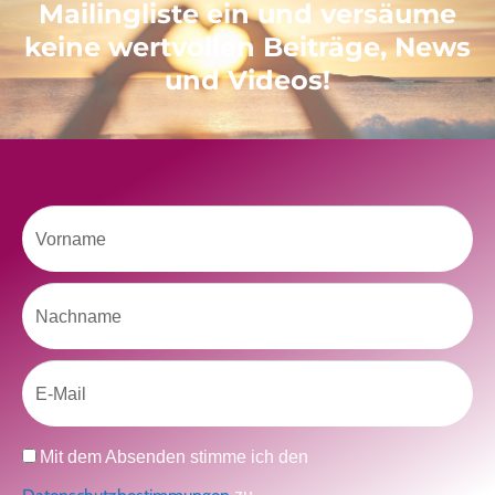
Mailingliste ein und versäume
keine wertvollen Beiträge, News
Like uns auf Facebook
und Videos!
Vorname
Klicke hier, um Marketing-Cookies zu
Nachname
akzeptieren und diesen Inhalt zu aktivieren
Email
Datenschutz
Mit dem Absenden stimme ich den