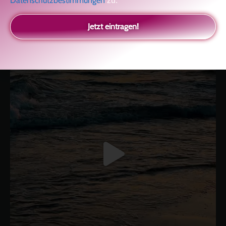
Datenschutzbestimmungen
zu.
kolitscher.by.biotic
Selbstliebe, Aussöhnung mit der Kindheit, Potenzial entfalten,
Jetzt eintragen!
glückliche Beziehung-The Master Key
Asha und Marie-Luise
Kolitscher
Sisterlove