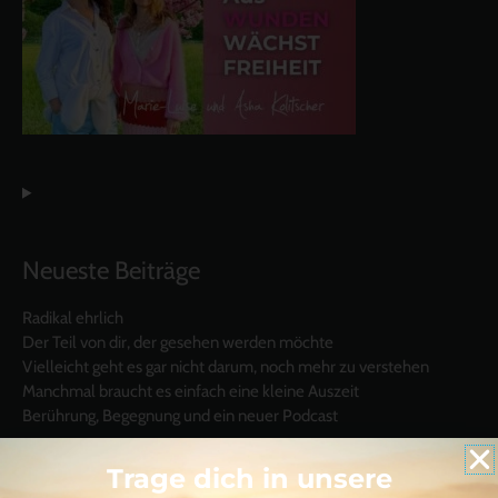
Neueste Beiträge
Radikal ehrlich
Der Teil von dir, der gesehen werden möchte
Vielleicht geht es gar nicht darum, noch mehr zu verstehen
Manchmal braucht es einfach eine kleine Auszeit
Berührung, Begegnung und ein neuer Podcast
Trage dich in unsere