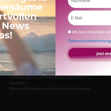
versäume
rtvollen
Email
, News
Datenschutz
os!
Mit dem Absenden sti
Datenschutzbestimmun
Neueste Beiträge
Jetzt ein
Ein Geschenk für dich
und eine besondere
Einladung
Radikal ehrlich
Der Teil von dir, der gesehen werden möchte
Vielleicht geht es gar nicht darum, noch mehr zu
verstehen
Manchmal braucht es einfach eine kleine Auszeit