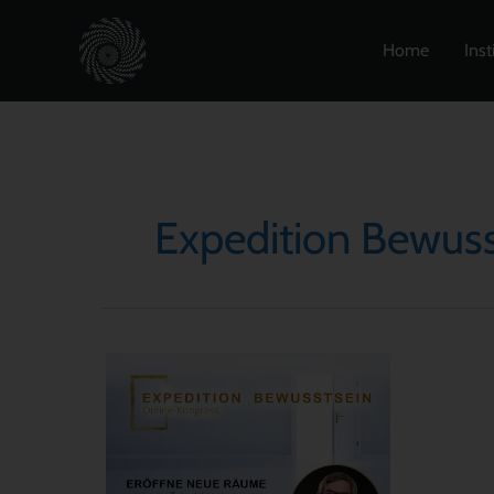
Zum
Inhalt
Home
Inst
springen
Expedition Bewuss
Online-
Kongress
EXPEDITION
BEWUSSTSEIN