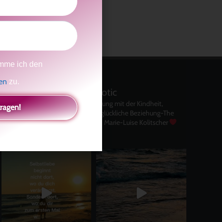
mme ich den
gen
zu.
kolitscher.by.biotic
Selbstliebe, Aussöhnung mit der Kindheit,
tragen!
Potenzial entfalten, glückliche Beziehung-The
Master Key
Asha und Marie-Luise Kolitscher
Sisterlove