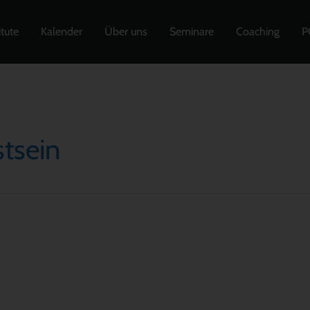
itute
Kalender
Über uns
Seminare
Coaching
P
tsein