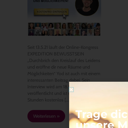
Seit 13.5.21 läuft der Online-Kongress
EXPEDITION BEWUSSTSEIN
„Durchbrich den Kreislauf des Leidens
und eröffne dir neue Räume und
Möglichkeiten“ Yod ist auch mit einem
interessanten Beitrag dabei. Sein
Interview wird am 18.5.21
veröffentlicht und ist dann für 24
Stunden kostenlos […]
Trage dic
Weiterlesen »
unsere Ma