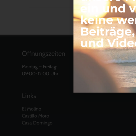
ein und 
keine we
Beiträge
und Vide
Öffnungszeiten
Montag – Freitag:
09:00-12:00 Uhr
Links
El Molino
Castillo Moro
Casa Domingo