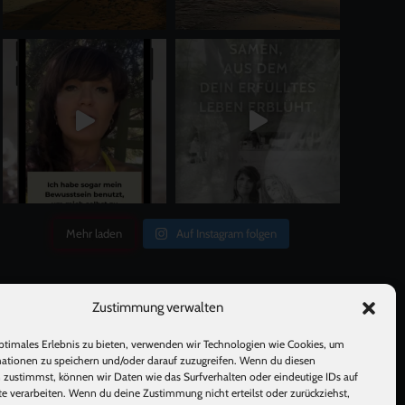
Mehr laden
Auf Instagram folgen
Zustimmung verwalten
ptimales Erlebnis zu bieten, verwenden wir Technologien wie Cookies, um
ationen zu speichern und/oder darauf zuzugreifen. Wenn du diesen
 zustimmst, können wir Daten wie das Surfverhalten oder eindeutige IDs auf
te verarbeiten. Wenn du deine Zustimmung nicht erteilst oder zurückziehst,