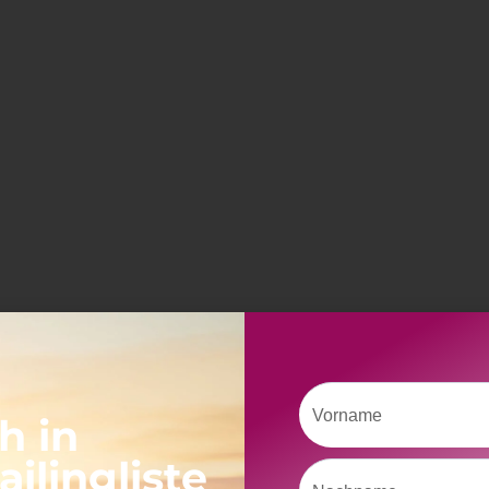
Vorname
h in
ilingliste
Nachname