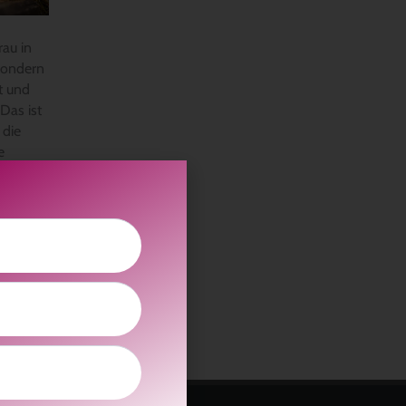
rau in
 sondern
ät und
Das ist
 die
e