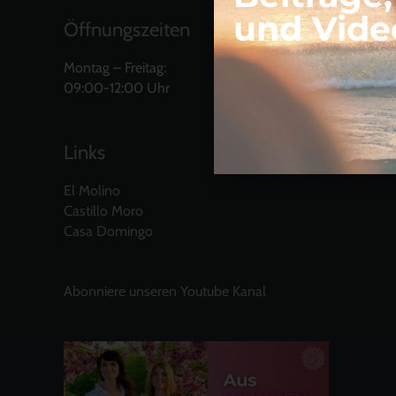
und Vide
Öffnungszeiten
Montag – Freitag:
09:00-12:00 Uhr
Links
El Molino
Castillo Moro
Casa Domingo
Abonniere unseren Youtube Kanal