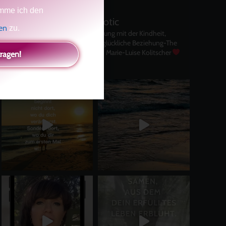
mme ich den
kolitscher.by.biotic
gen
zu.
Selbstliebe, Aussöhnung mit der Kindheit,
Potenzial entfalten, glückliche Beziehung-The
Master Key
Asha und Marie-Luise Kolitscher
tragen!
Sisterlove