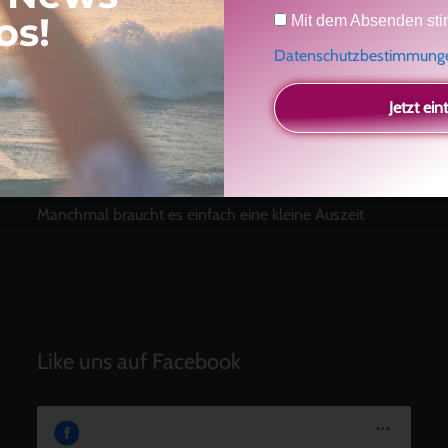
Datenschutz
os!
Mit dem Absenden sti
Neueste Beiträge
Datenschutzbestimmun
Ein Geschenk für dich
und eine besondere
Einladung
Jetzt ein
Radikal ehrlich
Der Teil von dir, der gesehen werden möchte
Vielleicht geht es gar nicht darum, noch mehr zu
verstehen
Manchmal braucht es einfach eine kleine Auszeit
Like uns auf Facebook