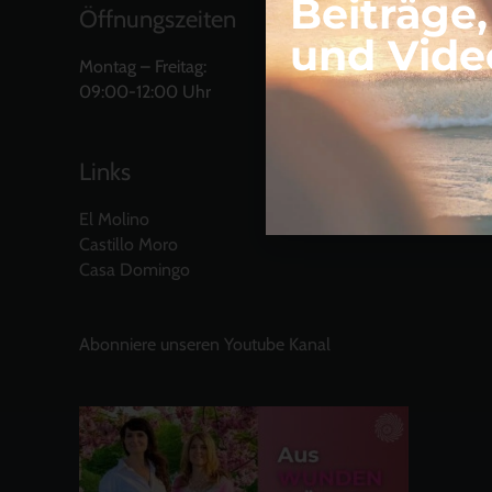
Beiträge
Öffnungszeiten
und Vide
Montag – Freitag:
09:00-12:00 Uhr
Links
El Molino
Castillo Moro
Casa Domingo
Abonniere unseren Youtube Kanal