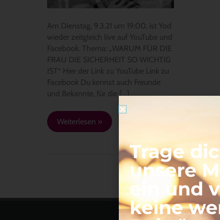
–
„WAS
Am Dienstag, 9.3.21 um 19:00, ist Yod
WÜNSCHT
wieder zeitgleich live auf YouTube und
SICH
Facebook. Thema: „WARUM FÜR DIE
DIE
FRAU DIE SICHERHEIT SO WICHTIG
FRAU?“
IST“ Hier der Link zu YouTube Link zu
Facebook Du kennst auch Freunde
und Bekannte, für die […]
Weiterlesen »
Trage dic
unsere Ma
ein und 
keine we