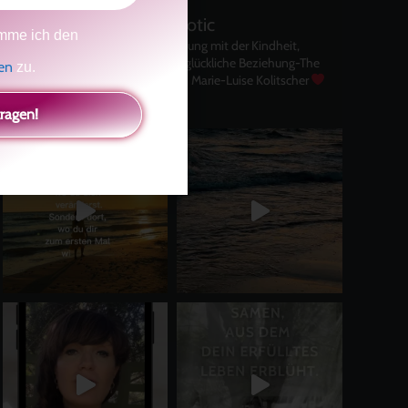
kolitscher.by.biotic
mme ich den
Selbstliebe, Aussöhnung mit der Kindheit,
Potenzial entfalten, glückliche Beziehung-The
gen
zu.
Master Key
Asha und Marie-Luise Kolitscher
Sisterlove
tragen!