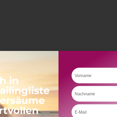
Vorname
h in
ilingliste
Nachname
versäume
rtvollen
Email