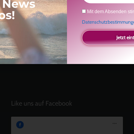
, News
Neueste Beiträge
Datenschutz
os!
Mit dem Absenden sti
Ein Geschenk für dich
und eine besondere
Datenschutzbestimmun
Einladung
Radikal ehrlich
Jetzt ein
Der Teil von dir, der gesehen werden möchte
Vielleicht geht es gar nicht darum, noch mehr zu
verstehen
Manchmal braucht es einfach eine kleine Auszeit
Like uns auf Facebook