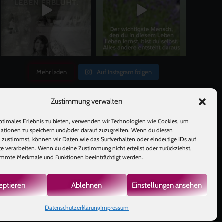
Mehr laden
Auf Instagram folgen
Zustimmung verwalten
ptimales Erlebnis zu bieten, verwenden wir Technologien wie Cookies, um
ationen zu speichern und/oder darauf zuzugreifen. Wenn du diesen
 zustimmst, können wir Daten wie das Surfverhalten oder eindeutige IDs auf
te verarbeiten. Wenn du deine Zustimmung nicht erteilst oder zurückziehst,
mmte Merkmale und Funktionen beeinträchtigt werden.
GB
|
eptieren
Ablehnen
Einstellungen ansehen
Datenschutzerklärung
Impressum