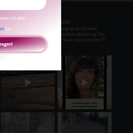
mme ich den
kolitscher.by.biotic
gen
Selbstliebe, Aussöhnung mit der Kindheit,
zu.
Potenzial entfalten, glückliche Beziehung-The
Master Key
Asha und Marie-Luise Kolitscher
tragen!
Sisterlove