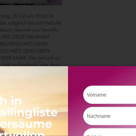
EUNDSCHAFT
stag, 20.7.21 um 19:00, ist
R
er zeitgleich live auf YouTube
NDLICHKEIT?“
ebook, diesmal von Teneriffa.
 „WIE DIESE WAHRHEIT
FREUNDSCHAFT ODER
LICHKEIT DEIN LEBEN
ERN KANN“ Hier der Link zu
 Link zu Facebook Leite diese
Vorname
erlesen »
h in
ilingliste
Nachname
versäume
rtvollen
Email