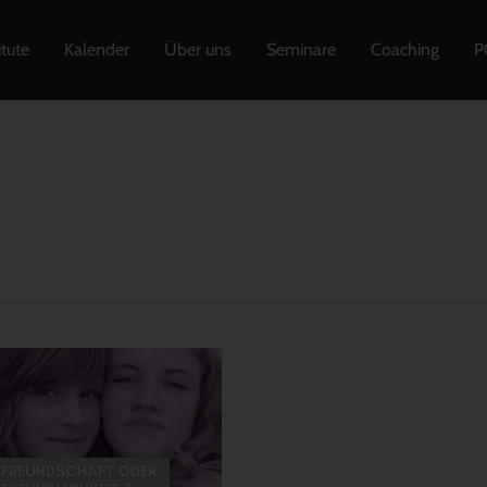
itute
Kalender
Über uns
Seminare
Coaching
P
21
0