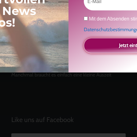
, News
Datenschutz
os!
Neueste Beiträge
Mit dem Absenden sti
Datenschutzbestimmun
Ein Geschenk für dich
und eine besondere
Einladung
Jetzt ein
Radikal ehrlich
Der Teil von dir, der gesehen werden möchte
Vielleicht geht es gar nicht darum, noch mehr zu
verstehen
Manchmal braucht es einfach eine kleine Auszeit
Like uns auf Facebook