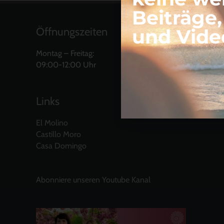
Beiträge
und Vide
Öffnungszeiten
Montag – Freitag:
09:00-12:00 Uhr
Links
El Molino
Castillo Moro
Casa Domingo
Abonniere unseren Youtube Kanal