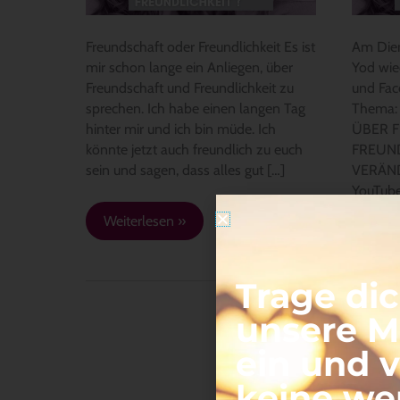
–
„FR
Freundschaft oder Freundlichkeit Es ist
Am Dien
ODE
mir schon lange ein Anliegen, über
Yod wied
FREU
Freundschaft und Freundlichkeit zu
und Fac
sprechen. Ich habe einen langen Tag
Thema:
hinter mir und ich bin müde. Ich
ÜBER 
könnte jetzt auch freundlich zu euch
FREUND
sein und sagen, dass alles gut […]
VERÄND
YouTube
Info
Weiterlesen »
Weit
Trage dic
unsere Ma
ein und 
keine we