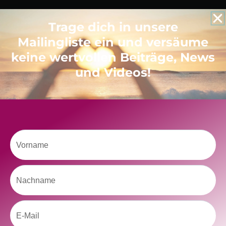
Trage dich in unsere
Like uns auf Facebook
Mailingliste ein und versäume
keine wertvollen Beiträge, News
und Videos!
Klicke hier, um Marketing-Cookies zu
akzeptieren und diesen Inhalt zu aktivieren
Vorname
Nachname
Email