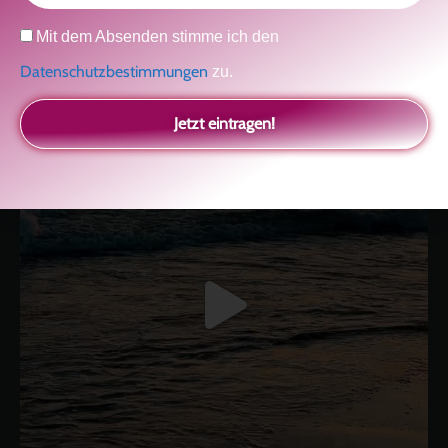
kolitscher.by.biotic
Datenschutz
Mit dem Absenden stimme ich den
Selbstliebe, Aussöhnung mit der Kindheit, Potenzial entfalten,
glückliche Beziehung-The Master Key
Asha und Marie-Luise
Kolitscher
Sisterlove
Datenschutzbestimmungen
zu.
Jetzt eintragen!