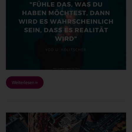
du
haben
möchtest…
Weiterlesen »
Es
ist
ein