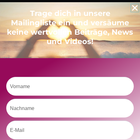
Trage dich in unsere
Like uns auf Facebook
Mailingliste ein und versäume
keine wertvollen Beiträge, News
und Videos!
Klicke hier, um Marketing-Cookies zu
akzeptieren und diesen Inhalt zu aktivieren
Vorname
Nachname
Email
kolitscher.by.biotic