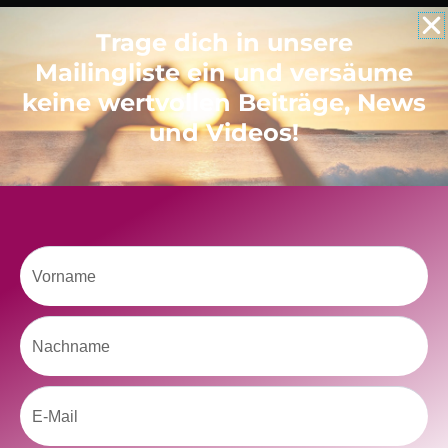
Trage dich in unsere
Like uns auf Facebook
Mailingliste ein und versäume
keine wertvollen Beiträge, News
und Videos!
Klicke hier, um Marketing-Cookies zu
akzeptieren und diesen Inhalt zu aktivieren
Vorname
Nachname
Email
kolitscher.by.biotic