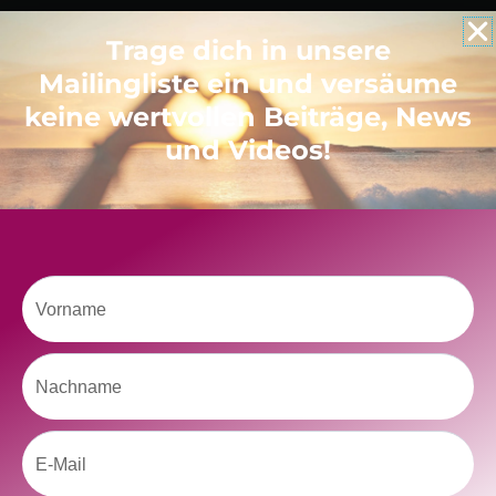
Trage dich in unsere
Like uns auf Facebook
Mailingliste ein und versäume
keine wertvollen Beiträge, News
und Videos!
Klicke hier, um Marketing-Cookies zu
akzeptieren und diesen Inhalt zu aktivieren
Vorname
Nachname
Email