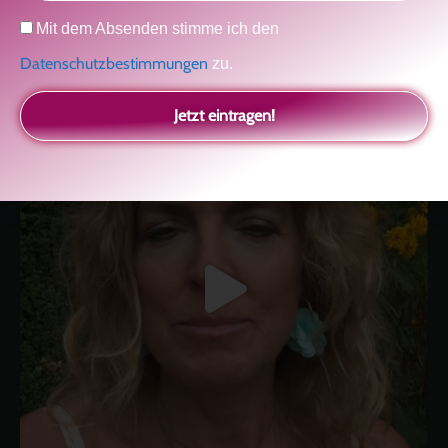
kolitscher.by.biotic
Selbstliebe, Aussöhnung mit der Kindheit, Potenzial entfalten,
Datenschutz
Mit dem Absenden stimme ich den
glückliche Beziehung-The Master Key
Asha und Marie-Luise
Kolitscher
Sisterlove
Datenschutzbestimmungen
zu.
Jetzt eintragen!