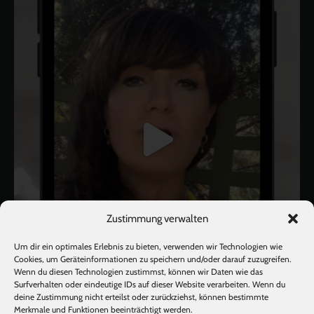
Zustimmung verwalten
Um dir ein optimales Erlebnis zu bieten, verwenden wir Technologien wie
Cookies, um Geräteinformationen zu speichern und/oder darauf zuzugreifen.
Wenn du diesen Technologien zustimmst, können wir Daten wie das
Surfverhalten oder eindeutige IDs auf dieser Website verarbeiten. Wenn du
deine Zustimmung nicht erteilst oder zurückziehst, können bestimmte
Mehr laden
Auf Instagram folgen
Merkmale und Funktionen beeinträchtigt werden.