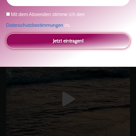
kolitscher.by.biotic
Datenschutz
Mit dem Absenden stimme ich den
Selbstliebe, Aussöhnung mit der Kindheit, Potenzial entfalten,
glückliche Beziehung-The Master Key
Asha und Marie-Luise
Datenschutzbestimmungen
zu.
Kolitscher
Sisterlove
Jetzt eintragen!