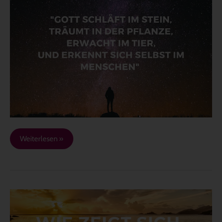
Stein
Weiterlesen »
Wie
zeigt
sich