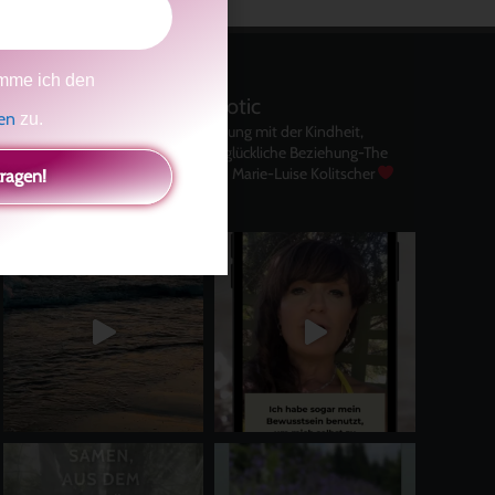
mme ich den
kolitscher.by.biotic
gen
zu.
Selbstliebe, Aussöhnung mit der Kindheit,
Potenzial entfalten, glückliche Beziehung-The
Master Key
Asha und Marie-Luise Kolitscher
tragen!
Sisterlove