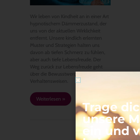
Wir leben von Kindheit an in einer Art
hypnotischem Dämmerzustand, der
uns von der aktuellen Wirklichkeit
entfernt. Unsere kindlich erlernten
Muster und Strategien halten uns
davon ab tiefen Schmerz zu fühlen,
aber auch tiefe Lebensfreude. Der
Weg zurück zur Lebensfreude geht
über die Bewusstwerdung dieser
Verhaltensweisen.
Weiterlesen »
Trage dic
unsere Ma
ein und 