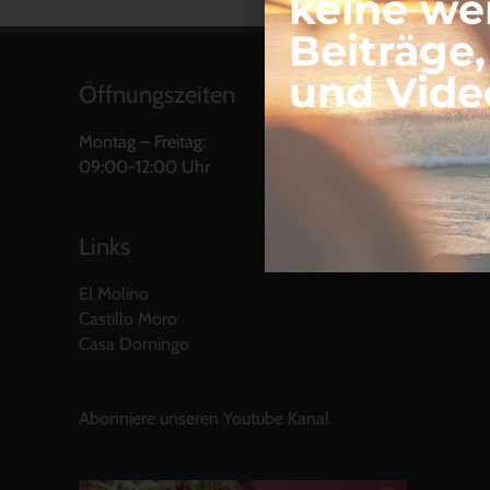
keine we
Beiträge
und Vide
Öffnungszeiten
Montag – Freitag:
09:00-12:00 Uhr
Links
El Molino
Castillo Moro
Casa Domingo
Abonniere unseren Youtube Kanal