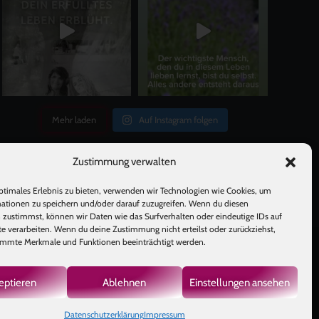
Mehr laden
Auf Instagram folgen
Zustimmung verwalten
ptimales Erlebnis zu bieten, verwenden wir Technologien wie Cookies, um
ationen zu speichern und/oder darauf zuzugreifen. Wenn du diesen
 zustimmst, können wir Daten wie das Surfverhalten oder eindeutige IDs auf
te verarbeiten. Wenn du deine Zustimmung nicht erteilst oder zurückziehst,
mmte Merkmale und Funktionen beeinträchtigt werden.
GB
|
eptieren
Ablehnen
Einstellungen ansehen
Datenschutzerklärung
Impressum