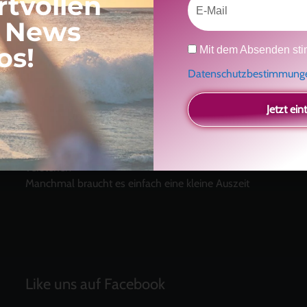
rtvollen
, News
Datenschutz
os!
Mit dem Absenden sti
Neueste Beiträge
Datenschutzbestimmun
Ein Geschenk für dich
und eine besondere
Einladung
Jetzt ein
Radikal ehrlich
Der Teil von dir, der gesehen werden möchte
Vielleicht geht es gar nicht darum, noch mehr zu
verstehen
Manchmal braucht es einfach eine kleine Auszeit
Like uns auf Facebook