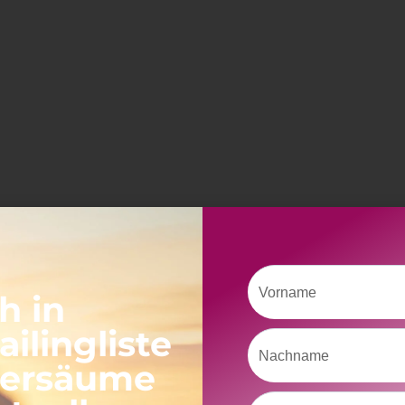
Vorname
h in
ilingliste
Nachname
versäume
Email