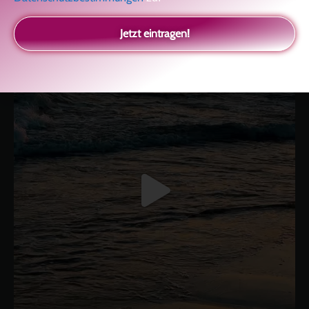
Selbstliebe, Aussöhnung mit der Kindheit, Potenzial entfalten,
glückliche Beziehung-The Master Key
Asha und Marie-Luise
Kolitscher
Sisterlove
Jetzt eintragen!