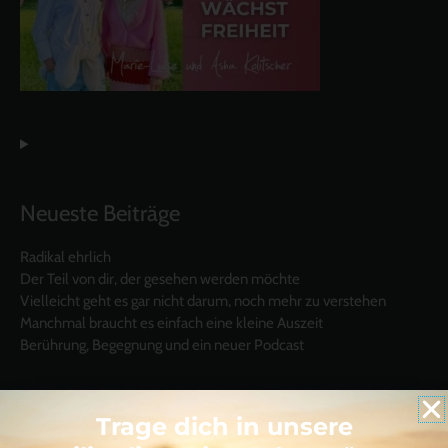
Neueste Beiträge
Radikal ehrlich
Der Teil von dir, der gesehen werden möchte
Vielleicht geht es gar nicht darum, noch mehr zu verstehen
Manchmal braucht es einfach eine kleine Auszeit
Berührung, Begegnung und ein neuer Podcast
Trage dich in unsere