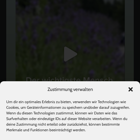
Zustimmung verwalten
Um dir ein optimales Erlebnis zu bieten, verwenden wir Technologien wie
Cookies, um Geräteinformationen zu speichern und/oder darauf zuzugreifen.
Wenn du diesen Technologien zustimmst, können wir Daten wie das
Surfverhalten oder eindeutige IDs auf dieser Website verarbeiten. Wenn du
deine Zustimmung nicht erteilst oder zurückziehst, können bestimmte
Mehr laden
Auf Instagram folgen
Merkmale und Funktionen beeinträchtigt werden.