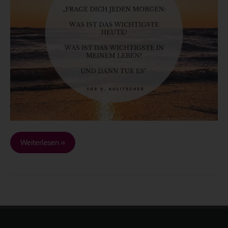
Morgen…
Weiterlesen »