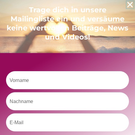
Like uns auf Facebook
Trage dich in unsere
Mailingliste ein und versäume
keine wertvollen Beiträge, News
und Videos!
Klicke hier, um Marketing-Cookies zu
akzeptieren und diesen Inhalt zu aktivieren
Vorname
Nachname
Email
kolitscher.by.biotic
Selbstliebe, Aussöhnung mit der Kindheit, Potenzial entfalten,