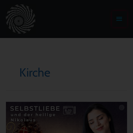
Zum
Haup
Inhalt
springen
Kirche
Selbstliebe
und
der
heilige
Nikolaus