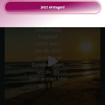
glückliche Beziehung-The Master Key
Asha und Marie-Luise
Kolitscher
Sisterlove
Jetzt eintragen!