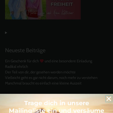
Neueste Beiträge
Ein Geschenk für dich
und eine besondere Einladung
Radikal ehrlich
Der Teil von dir, der gesehen werden möchte
Vielleicht geht es gar nicht darum, noch mehr zu verstehen
Manchmal braucht es einfach eine kleine Auszeit
Trage dich in unsere
Mailingliste ein und versäume