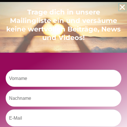
Trage dich in unsere
Like uns auf Facebook
Mailingliste ein und versäume
keine wertvollen Beiträge, News
und Videos!
Klicke hier, um Marketing-Cookies zu
akzeptieren und diesen Inhalt zu aktivieren
Vorname
Nachname
Email
kolitscher.by.biotic