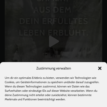
Zustimmung verwalten
Um dir ein optimales Erlebnis zu bieten, verwenden wir Technologien wie
Cookies, um Geräteinformationen zu speichern und/oder darauf zuzugreifen.
Wenn du diesen Technologien zustimmst, können wir Daten wie das
Surfverhalten oder eindeutige IDs auf dieser Website verarbeiten. Wenn du
deine Zustimmung nicht erteilst oder zurückziehst, können bestimmte
Mehr laden
Auf Instagram folgen
Merkmale und Funktionen beeinträchtigt werden.