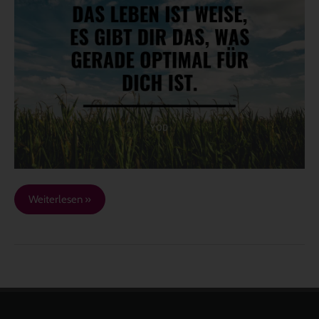
wie
weise…
Weiterlesen »