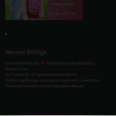
Neueste Beiträge
Ein Geschenk für dich
und eine besondere Einladung
Radikal ehrlich
Der Teil von dir, der gesehen werden möchte
Vielleicht geht es gar nicht darum, noch mehr zu verstehen
Manchmal braucht es einfach eine kleine Auszeit