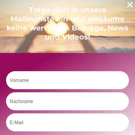
Like uns auf Facebook
Trage dich in unsere
Mailingliste ein und versäume
keine wertvollen Beiträge, News
und Videos!
Klicke hier, um Marketing-Cookies zu
akzeptieren und diesen Inhalt zu aktivieren
Vorname
Nachname
Email
kolitscher.by.biotic
Selbstliebe, Aussöhnung mit der Kindheit, Potenzial entfalten,