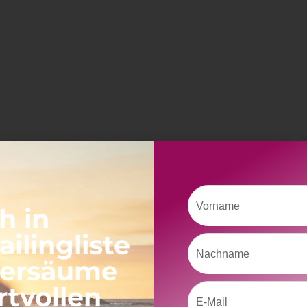
Vorname
h in
ilingliste
Nachname
versäume
rtvollen
Email