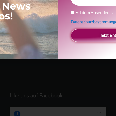
, News
Neueste Beiträge
Datenschutz
os!
Mit dem Absenden sti
Ein Geschenk für dich
und eine besondere
Datenschutzbestimmun
Einladung
Radikal ehrlich
Jetzt ein
Der Teil von dir, der gesehen werden möchte
Vielleicht geht es gar nicht darum, noch mehr zu
verstehen
Manchmal braucht es einfach eine kleine Auszeit
Like uns auf Facebook