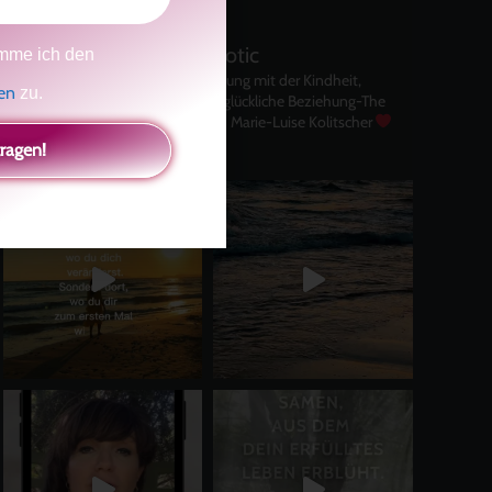
kolitscher.by.biotic
mme ich den
Selbstliebe, Aussöhnung mit der Kindheit,
gen
zu.
Potenzial entfalten, glückliche Beziehung-The
Master Key
Asha und Marie-Luise Kolitscher
Sisterlove
tragen!