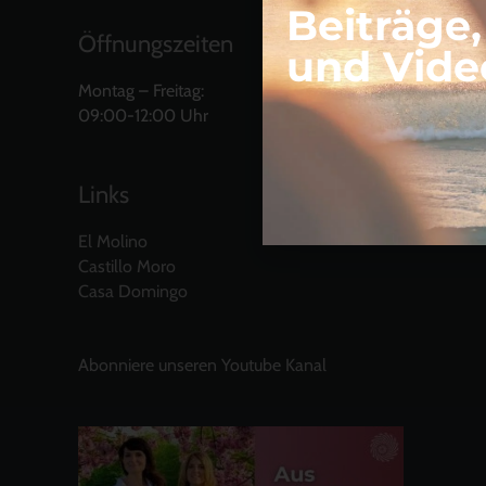
Beiträge
Öffnungszeiten
und Vide
Montag – Freitag:
09:00-12:00 Uhr
Links
El Molino
Castillo Moro
Casa Domingo
Abonniere unseren Youtube Kanal