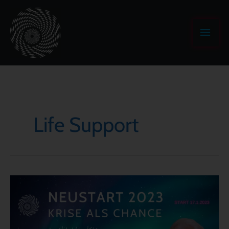
Zum
Haup
Inhalt
springen
Life Support
Neustart
2023
–
Krise
als