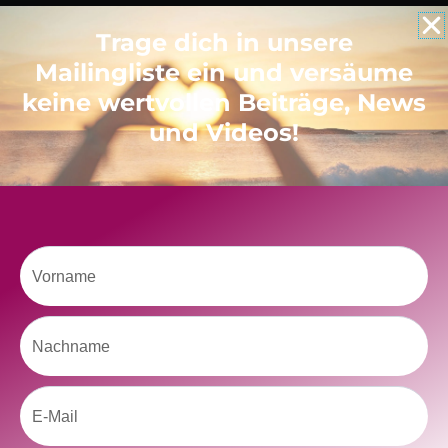
Trage dich in unsere
Like uns auf Facebook
Mailingliste ein und versäume
keine wertvollen Beiträge, News
und Videos!
Klicke hier, um Marketing-Cookies zu
akzeptieren und diesen Inhalt zu aktivieren
Vorname
Nachname
Email
kolitscher.by.biotic