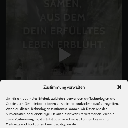
Zustimmung verwalten
Um dir ein optimales Erlebnis zu bieten, verwenden wir Technologien wie
Cookies, um Geräteinformationen zu speichern und/oder darauf zuzugreifen.
Wenn du diesen Technologien zustimmst, können wir Daten wie das
Surfverhalten oder eindeutige IDs auf dieser Website verarbeiten. Wenn du
deine Zustimmung nicht erteilst oder zurückziehst, können bestimmte
Mehr laden
Auf Instagram folgen
Merkmale und Funktionen beeinträchtigt werden.