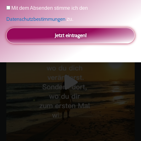
glückliche Beziehung-The Master Key
Asha und Marie-Luise
Datenschutz
Kolitscher
Sisterlove
Mit dem Absenden stimme ich den
Datenschutzbestimmungen
zu.
Jetzt eintragen!