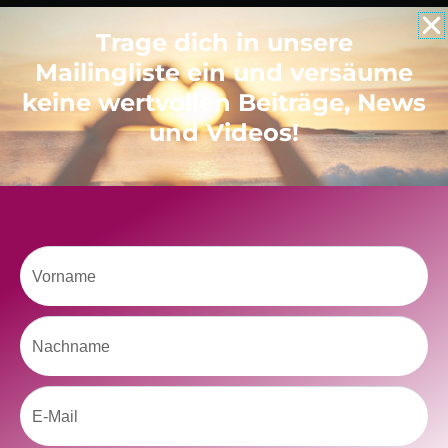
Like uns auf Facebook
Trage dich in unsere
Mailingliste ein und versäume
keine wertvollen Beiträge, News
und Videos!
Klicke hier, um Marketing-Cookies zu
akzeptieren und diesen Inhalt zu aktivieren
Vorname
Nachname
Email
kolitscher.by.biotic
Selbstliebe, Aussöhnung mit der Kindheit, Potenzial entfalten,