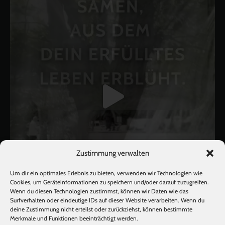
Zustimmung verwalten
Um dir ein optimales Erlebnis zu bieten, verwenden wir Technologien wie
Cookies, um Geräteinformationen zu speichern und/oder darauf zuzugreifen.
Wenn du diesen Technologien zustimmst, können wir Daten wie das
Surfverhalten oder eindeutige IDs auf dieser Website verarbeiten. Wenn du
deine Zustimmung nicht erteilst oder zurückziehst, können bestimmte
Mehr laden
Auf Instagram folgen
Merkmale und Funktionen beeinträchtigt werden.