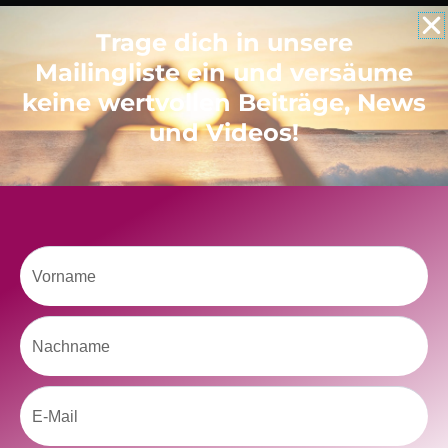
Trage dich in unsere
Like uns auf Facebook
Mailingliste ein und versäume
keine wertvollen Beiträge, News
und Videos!
Klicke hier, um Marketing-Cookies zu
akzeptieren und diesen Inhalt zu aktivieren
Vorname
Nachname
Email
kolitscher.by.biotic