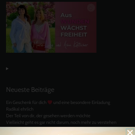
Neueste Beiträge
Ein Geschenk für dich
und eine besondere Einladung
Radikal ehrlich
Der Teil von dir, der gesehen werden möchte
Vielleicht geht es gar nicht darum, noch mehr zu verstehen
Manchmal braucht es einfach eine kleine Auszeit