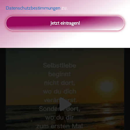
Datenschutzbestimmungen
zu.
kolitscher.by.biotic
Jetzt eintragen!
Selbstliebe, Aussöhnung mit der Kindheit, Potenzial entfalten,
glückliche Beziehung-The Master Key
Asha und Marie-Luise
Kolitscher
Sisterlove