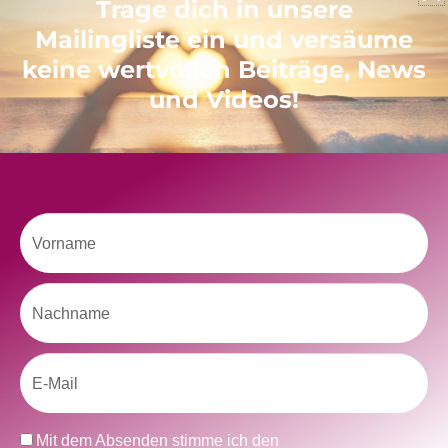
Trage dich in unsere
Mailingliste ein und versäume
keine wertvollen Beiträge, News
und Videos!
Like uns auf Facebook
Vorname
Nachname
Klicke hier, um Marketing-Cookies zu
akzeptieren und diesen Inhalt zu aktivieren
Email
Datenschutz
Mit dem Absenden stimme ich den