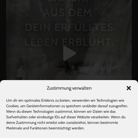
Zustimmung verwalten
Um dir ein optimales Erlebnis zu bieten, verwenden wir Technologien wie
Cookies, um Geräteinformationen zu speichern und/oder darauf zuzugreifen.
Wenn du diesen Technologien zustimmst, können wir Daten wie das
Surfverhalten oder eindeutige IDs auf dieser Website verarbeiten. Wenn du
deine Zustimmung nicht erteilst oder zurückziehst, können bestimmte
Mehr laden
Auf Instagram folgen
Merkmale und Funktionen beeinträchtigt werden.