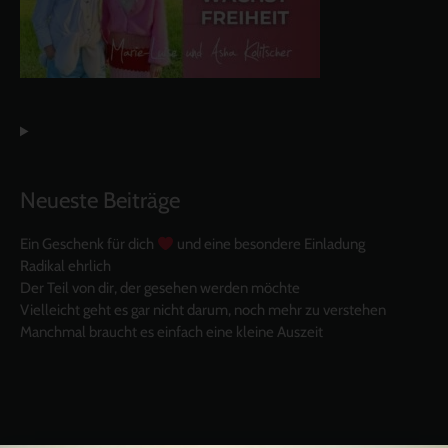
Neueste Beiträge
Ein Geschenk für dich
und eine besondere Einladung
Radikal ehrlich
Der Teil von dir, der gesehen werden möchte
Vielleicht geht es gar nicht darum, noch mehr zu verstehen
Manchmal braucht es einfach eine kleine Auszeit