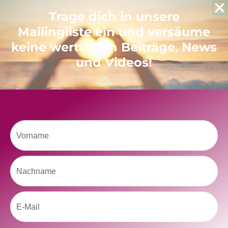
Like uns auf Facebook
Trage dich in unsere
Mailingliste ein und versäume
keine wertvollen Beiträge, News
und Videos!
Klicke hier, um Marketing-Cookies zu
akzeptieren und diesen Inhalt zu aktivieren
Vorname
Nachname
Email
kolitscher.by.biotic
Selbstliebe, Aussöhnung mit der Kindheit, Potenzial entfalten,