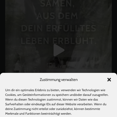
Zustimmung verwalten
Um dir ein optimales Erlebnis zu bieten, verwenden wir Technologien wie
Cookies, um Geräteinformationen zu speichern und/oder darauf zuzugreifen.
Wenn du diesen Technologien zustimmst, können wir Daten wie das
Surfverhalten oder eindeutige IDs auf dieser Website verarbeiten. Wenn du
deine Zustimmung nicht erteilst oder zurückziehst, können bestimmte
Mehr laden
Auf Instagram folgen
Merkmale und Funktionen beeinträchtigt werden.