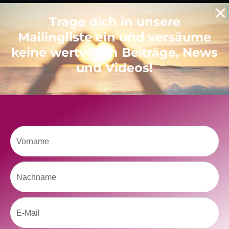
Trage dich in unsere
Like uns auf Facebook
Mailingliste ein und versäume
keine wertvollen Beiträge, News
und Videos!
Klicke hier, um Marketing-Cookies zu
akzeptieren und diesen Inhalt zu aktivieren
Vorname
Nachname
Email
kolitscher.by.biotic