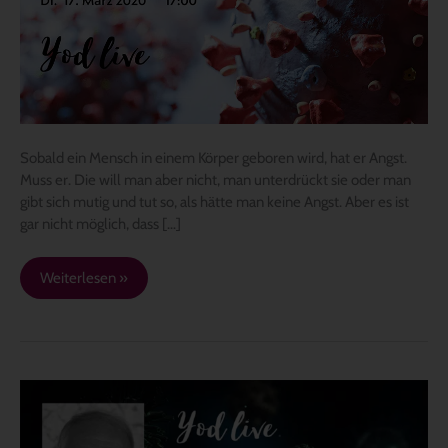
–
Teil
2
Sobald ein Mensch in einem Körper geboren wird, hat er Angst.
Muss er. Die will man aber nicht, man unterdrückt sie oder man
gibt sich mutig und tut so, als hätte man keine Angst. Aber es ist
gar nicht möglich, dass […]
Weiterlesen »
Yod
beantwortet
Fragen