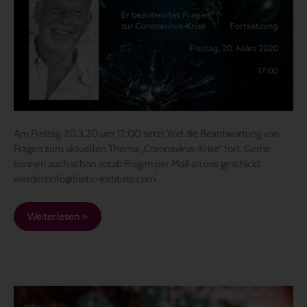
zur
Coronavirus-
Krise
–
Fortsetzung
Am Freitag, 20.3.20 um 17:00 setzt Yod die Beantwortung von
Fragen zum aktuellen Thema „Coronavirus-Krise“ fort. Gerne
können auch schon vorab Fragen per Mail an uns geschickt
werden:info@biotic-institute.com
Weiterlesen »
Der