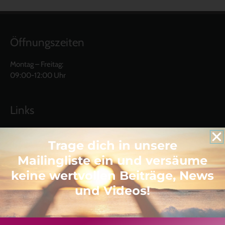
Öffnungszeiten
Montag – Freitag:
09:00-12:00 Uhr
Links
El Molino
Trage dich in unsere
Castillo Moro
Casa Domingo
Mailingliste ein und versäume
keine wertvollen Beiträge, News
Abonniere unseren Youtube Kanal
und Videos!