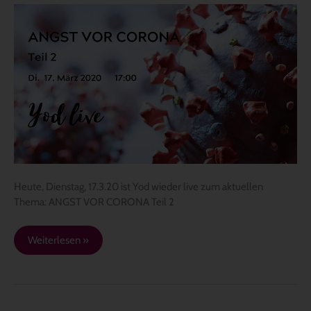
Angst
vor
Corona
Teil
2
–
Yod
live
Heute, Dienstag, 17.3.20 ist Yod wieder live zum aktuellen
Thema: ANGST VOR CORONA Teil 2
Weiterlesen »