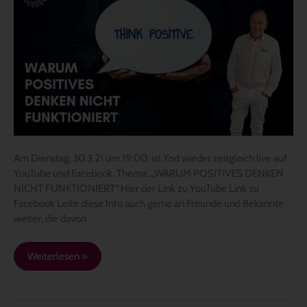
live,
Di.
30.3.21
um
19:00
–
„WARUM
POSITIVES
DENKEN
NICHT
FUNKTIONIERT“
Am Dienstag, 30.3.21 um 19:00, ist Yod wieder zeitgleich live auf
YouTube und Facebook. Thema: „WARUM POSITIVES DENKEN
NICHT FUNKTIONIERT“ Hier der Link zu YouTube Link zu
Facebook Leite diese Info auch gerne an Freunde und Bekannte
weiter, die davon
Weiterlesen »