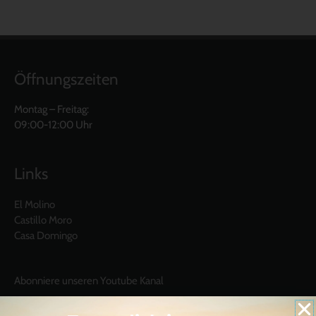
Öffnungszeiten
Montag – Freitag:
09:00-12:00 Uhr
Links
El Molino
Castillo Moro
Casa Domingo
Abonniere unseren Youtube Kanal