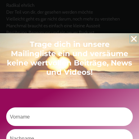
Radikal ehrlich
Der Teil von dir, der gesehen werden möchte
Vielleicht geht es gar nicht darum, noch mehr zu verstehen
Manchmal braucht es einfach eine kleine Auszeit
Berührung, Begegnung und ein neuer Podcast
Trage dich in unsere
Mailingliste ein und versäume
keine wertvollen Beiträge, News
und Videos!
Like uns auf Facebook
Vorname
Klicke hier, um Marketing-Cookies zu
Nachname
akzeptieren und diesen Inhalt zu aktivieren