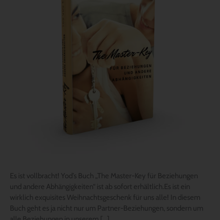
ab
sofort
erhältlich
Es ist vollbracht! Yod’s Buch „The Master-Key für Beziehungen
und andere Abhängigkeiten“ ist ab sofort erhältlich.Es ist ein
wirklich exquisites Weihnachtsgeschenk für uns alle! In diesem
Buch geht es ja nicht nur um Partner-Beziehungen, sondern um
alle Beziehungen in unserem […]