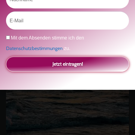
Email
Datenschutz
Mit dem Absenden stimme ich den
Datenschutzbestimmungen
zu.
kolitscher.by.biotic
Jetzt eintragen!
Selbstliebe, Aussöhnung mit der Kindheit, Potenzial entfalten,
glückliche Beziehung-The Master Key
Asha und Marie-Luise
Kolitscher
Sisterlove