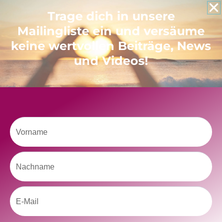
Like uns auf Facebook
Trage dich in unsere
Mailingliste ein und versäume
keine wertvollen Beiträge, News
und Videos!
Klicke hier, um Marketing-Cookies zu
akzeptieren und diesen Inhalt zu aktivieren
Vorname
Nachname
Email
kolitscher.by.biotic
Selbstliebe, Aussöhnung mit der Kindheit, Potenzial entfalten,