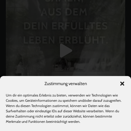
Zustimmung verwalten
Um dir ein optimales Erlebnis zu bieten, verwenden wir Technologien wie
Cookies, um Geräteinformationen zu speichern und/oder darauf zuzugreifen.
Wenn du diesen Technologien zustimmst, können wir Daten wie das
Surfverhalten oder eindeutige IDs auf dieser Website verarbeiten. Wenn du
deine Zustimmung nicht erteilst oder zurückziehst, können bestimmte
Mehr laden
Auf Instagram folgen
Merkmale und Funktionen beeinträchtigt werden.