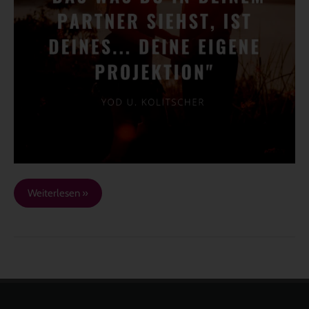
IN
DEINEM
PARTNER
SIEHST…
Weiterlesen »