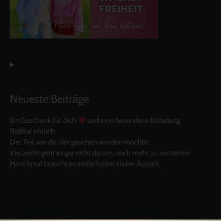
Neueste Beiträge
Ein Geschenk für dich
und eine besondere Einladung
Radikal ehrlich
Der Teil von dir, der gesehen werden möchte
Vielleicht geht es gar nicht darum, noch mehr zu verstehen
Manchmal braucht es einfach eine kleine Auszeit