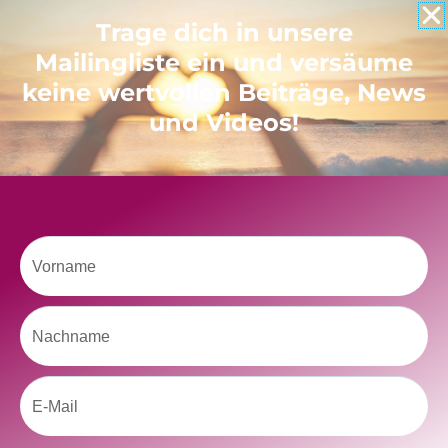
Like uns auf Facebook
Trage dich in unsere
Mailingliste ein und versäume
keine wertvollen Beiträge, News
und Videos!
Klicke hier, um Marketing-Cookies zu
akzeptieren und diesen Inhalt zu aktivieren
Vorname
Nachname
Email
kolitscher.by.biotic
Selbstliebe, Aussöhnung mit der Kindheit, Potenzial entfalten,