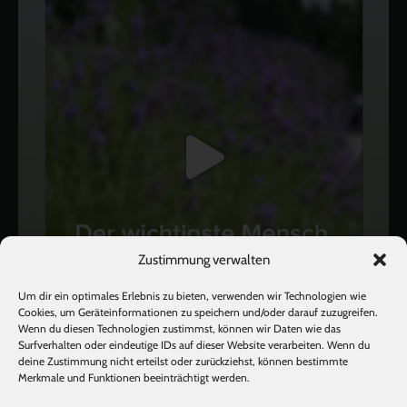
Zustimmung verwalten
Um dir ein optimales Erlebnis zu bieten, verwenden wir Technologien wie
Cookies, um Geräteinformationen zu speichern und/oder darauf zuzugreifen.
Wenn du diesen Technologien zustimmst, können wir Daten wie das
Surfverhalten oder eindeutige IDs auf dieser Website verarbeiten. Wenn du
deine Zustimmung nicht erteilst oder zurückziehst, können bestimmte
Mehr laden
Auf Instagram folgen
Merkmale und Funktionen beeinträchtigt werden.