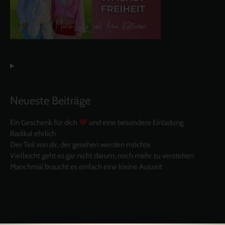
Neueste Beiträge
Ein Geschenk für dich
und eine besondere Einladung
Radikal ehrlich
Der Teil von dir, der gesehen werden möchte
Vielleicht geht es gar nicht darum, noch mehr zu verstehen
Manchmal braucht es einfach eine kleine Auszeit