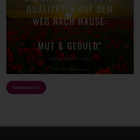
Qualitäten
auf
dem
Weg
nach
Hause…
Weiterlesen »