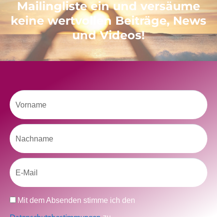
Mailingliste ein und versäume
keine wertvollen Beiträge, News
Like uns auf Facebook
und Videos!
Vorname
Klicke hier, um Marketing-Cookies zu
Nachname
akzeptieren und diesen Inhalt zu aktivieren
Email
Datenschutz
Mit dem Absenden stimme ich den