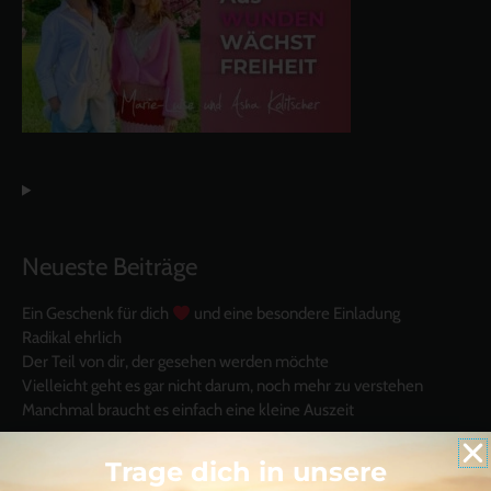
Neueste Beiträge
Ein Geschenk für dich
und eine besondere Einladung
Radikal ehrlich
Der Teil von dir, der gesehen werden möchte
Vielleicht geht es gar nicht darum, noch mehr zu verstehen
Manchmal braucht es einfach eine kleine Auszeit
Trage dich in unsere