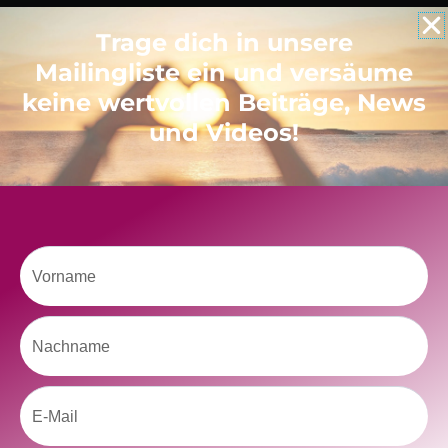
Trage dich in unsere
Like uns auf Facebook
Mailingliste ein und versäume
keine wertvollen Beiträge, News
und Videos!
Klicke hier, um Marketing-Cookies zu
akzeptieren und diesen Inhalt zu aktivieren
Vorname
Nachname
Email
kolitscher.by.biotic