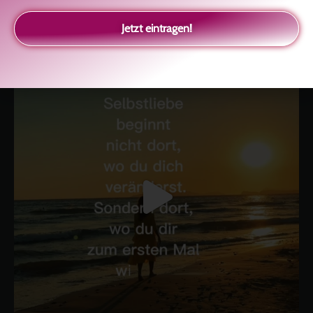
Selbstliebe, Aussöhnung mit der Kindheit, Potenzial entfalten,
glückliche Beziehung-The Master Key
Asha und Marie-Luise
Jetzt eintragen!
Kolitscher
Sisterlove