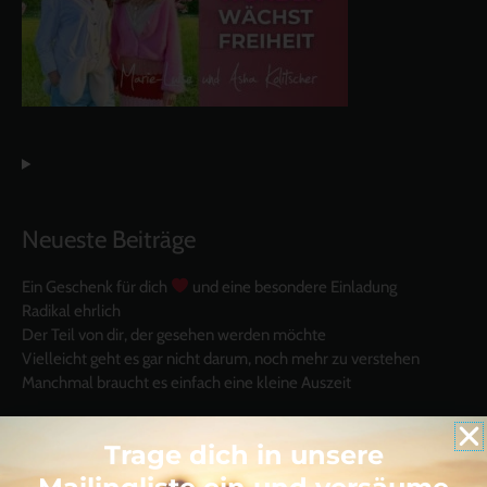
Neueste Beiträge
Ein Geschenk für dich
und eine besondere Einladung
Radikal ehrlich
Der Teil von dir, der gesehen werden möchte
Vielleicht geht es gar nicht darum, noch mehr zu verstehen
Manchmal braucht es einfach eine kleine Auszeit
Trage dich in unsere