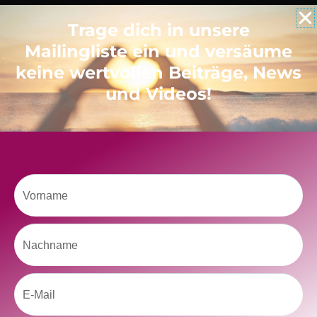
Trage dich in unsere
Like uns auf Facebook
Mailingliste ein und versäume
keine wertvollen Beiträge, News
und Videos!
Klicke hier, um Marketing-Cookies zu
akzeptieren und diesen Inhalt zu aktivieren
Vorname
Nachname
Email
kolitscher.by.biotic