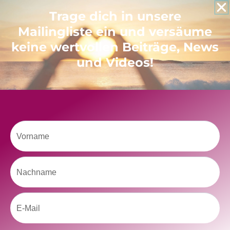
Like uns auf Facebook
Trage dich in unsere
Mailingliste ein und versäume
keine wertvollen Beiträge, News
und Videos!
Klicke hier, um Marketing-Cookies zu
akzeptieren und diesen Inhalt zu aktivieren
Vorname
Nachname
Email
kolitscher.by.biotic
Selbstliebe, Aussöhnung mit der Kindheit, Potenzial entfalten,