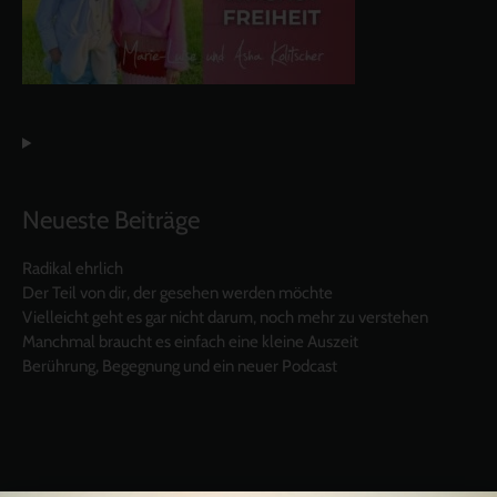
Neueste Beiträge
Radikal ehrlich
Der Teil von dir, der gesehen werden möchte
Vielleicht geht es gar nicht darum, noch mehr zu verstehen
Manchmal braucht es einfach eine kleine Auszeit
Berührung, Begegnung und ein neuer Podcast