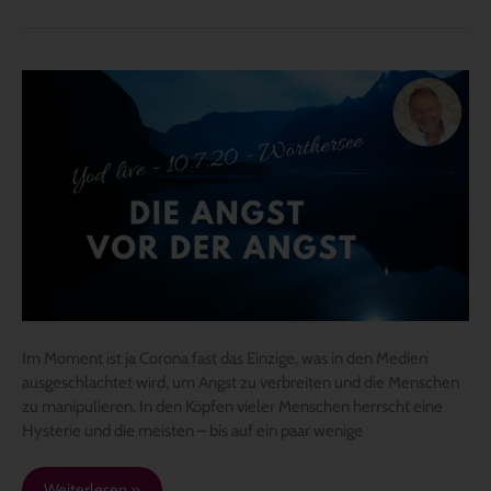
Die
Angst
vor
der
Angst
Im Moment ist ja Corona fast das Einzige, was in den Medien
ausgeschlachtet wird, um Angst zu verbreiten und die Menschen
zu manipulieren. In den Köpfen vieler Menschen herrscht eine
Hysterie und die meisten – bis auf ein paar wenige
Weiterlesen »