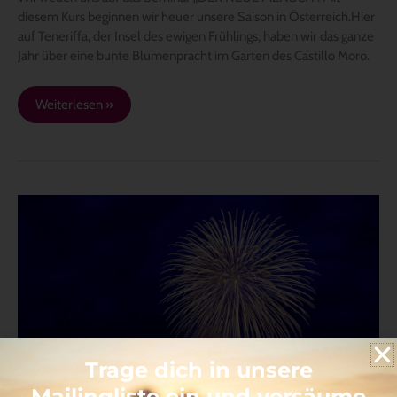
diesem Kurs beginnen wir heuer unsere Saison in Österreich.Hier
auf Teneriffa, der Insel des ewigen Frühlings, haben wir das ganze
Jahr über eine bunte Blumenpracht im Garten des Castillo Moro.
Weiterlesen »
Neujahrsbotschaft
2020
von
Yod
Udo
Kolitscher
Trage dich in unsere
Mailingliste ein und versäume