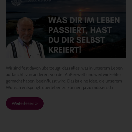
im
Leben
passiert,
hast
du
dir
selbst
kreiert
Wir sind fest davon überzeugt, dass alles, was in unserem Leben
auftaucht, von anderen, von der Außenwelt und weil wir Fehler
gemacht haben, beeinflusst wird. Das ist eine Idee, die unserem
Wunsch entspringt, überleben zu können, ja zu müssen, da
Weiterlesen »