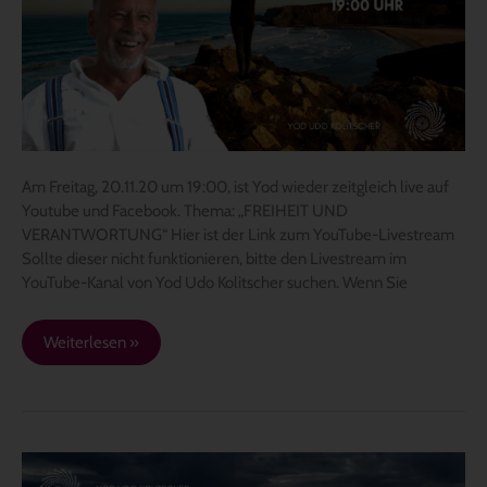
um
19:00
–
„Freiheit
und
Verantwortung“
Am Freitag, 20.11.20 um 19:00, ist Yod wieder zeitgleich live auf
Youtube und Facebook. Thema: „FREIHEIT UND
VERANTWORTUNG“ Hier ist der Link zum YouTube-Livestream
Sollte dieser nicht funktionieren, bitte den Livestream im
YouTube-Kanal von Yod Udo Kolitscher suchen. Wenn Sie
Weiterlesen »
Was
dir