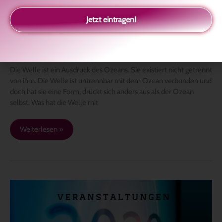
Jetzt eintragen!
Die Welle ist ein Ausdruck des Ozeans. Sie existiert nicht getrennt
von ihm. Die Welle ist untrennbar mit dem Ozean verbunden und
doch hat sie eine Form, drückt sich anders aus als der Ozean
selbst. Was hat die Welle mit
Weiterlesen »
Termine
2020
online