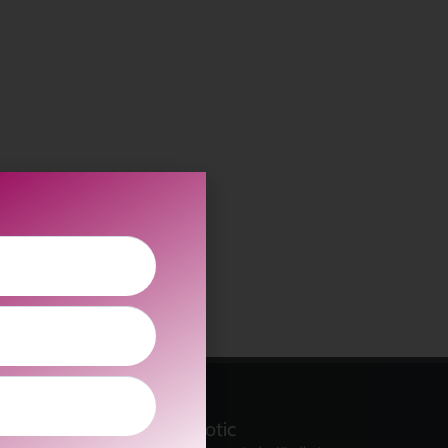
kolitscher.by.biotic