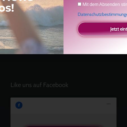
Datenschutz
os!
Ein Geschenk für dich
und eine besondere
Mit dem Absenden sti
Einladung
Datenschutzbestimmun
Radikal ehrlich
Der Teil von dir, der gesehen werden möchte
Jetzt ein
Vielleicht geht es gar nicht darum, noch mehr zu
verstehen
Manchmal braucht es einfach eine kleine Auszeit
Like uns auf Facebook