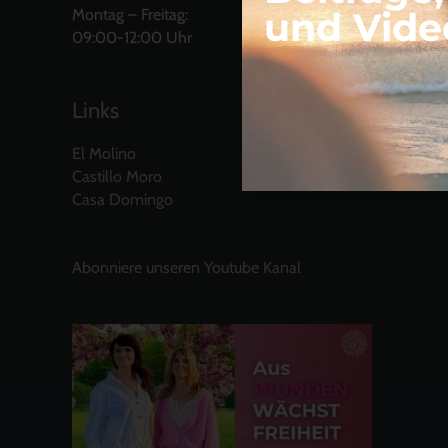
und Vide
Montag – Freitag:
09:00-12:00 Uhr
Links
El Molino
Castillo Moro
Casa Domingo
Abonniere unseren Youtube Kanal