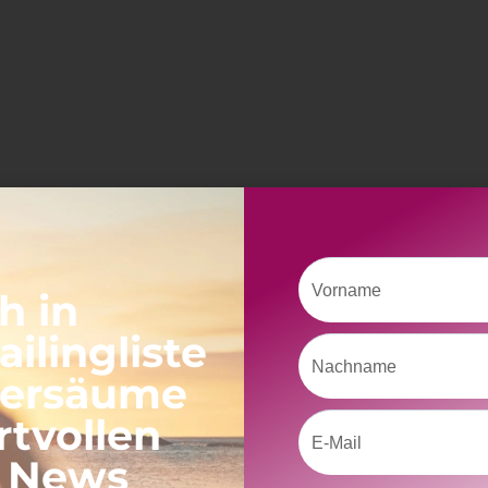
Vorname
h in
ilingliste
Nachname
versäume
rtvollen
Email
Neueste Beiträge
, News