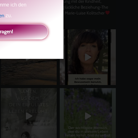
Selbstliebe, Aussöhnung mit der Kindheit,
mme ich den
Potenzial entfalten, glückliche Beziehung-The
Master Key
Asha und Marie-Luise Kolitscher
gen
zu.
Sisterlove
tragen!