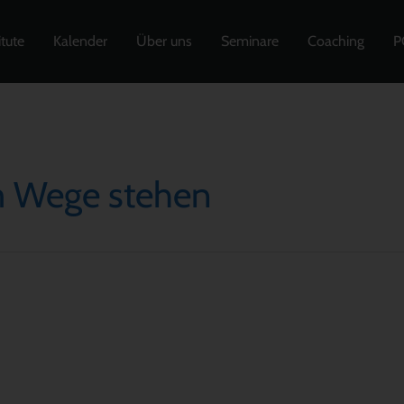
itute
Kalender
Über uns
Seminare
Coaching
P
m Wege stehen