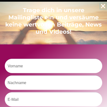
Trage dich in unsere
Like uns auf Facebook
Mailingliste ein und versäume
keine wertvollen Beiträge, News
und Videos!
Klicke hier, um Marketing-Cookies zu
akzeptieren und diesen Inhalt zu aktivieren
Vorname
Nachname
Email
kolitscher.by.biotic