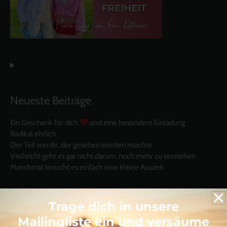
Neueste Beiträge
Ein Geschenk für dich
und eine besondere Einladung
Radikal ehrlich
Der Teil von dir, der gesehen werden möchte
Vielleicht geht es gar nicht darum, noch mehr zu verstehen
Manchmal braucht es einfach eine kleine Auszeit
Trage dich in unsere
Mailingliste ein und versäume