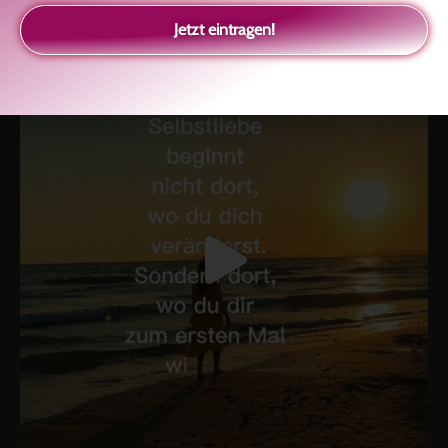
glückliche Beziehung-The Master Key
Asha und Marie-Luise
Kolitscher
Sisterlove
Jetzt eintragen!