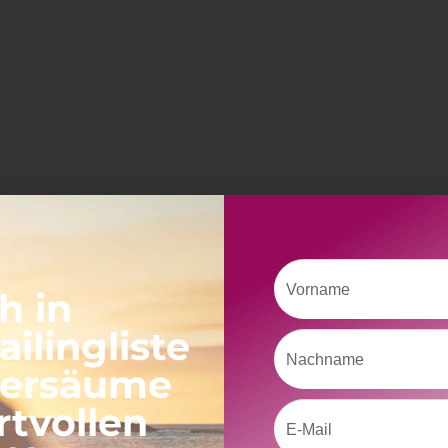
Vorname
h in
ilingliste
Nachname
versäume
rtvollen
Email