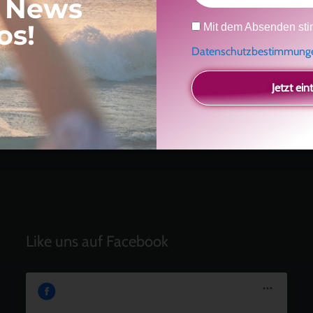
, News
Neueste Beiträge
Datenschutz
os!
Mit dem Absenden sti
Ein Geschenk für dich
und eine besondere
Datenschutzbestimmun
Einladung
Radikal ehrlich
Jetzt ein
Der Teil von dir, der gesehen werden möchte
Vielleicht geht es gar nicht darum, noch mehr zu
verstehen
Manchmal braucht es einfach eine kleine Auszeit
Like uns auf Facebook