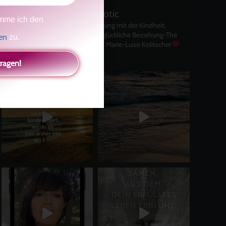
kolitscher.by.biotic
mme ich den
Selbstliebe, Aussöhnung mit der Kindheit,
Potenzial entfalten, glückliche Beziehung-The
gen
zu.
Master Key
Asha und Marie-Luise Kolitscher
Sisterlove
tragen!