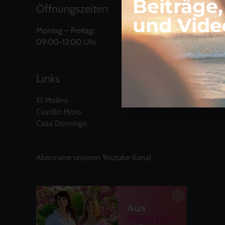
Beiträge
Öffnungszeiten
und Vide
Montag – Freitag:
09:00-12:00 Uhr
Links
El Molino
Castillo Moro
Casa Domingo
Abonniere unseren Youtube Kanal