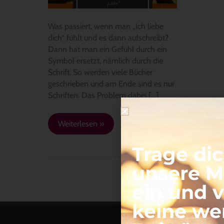
Was passiert, wenn man „Ich liebe
dich“ fühlt und es dann aufschreibt?
Dann hat man ein Gefühl durch ein
Symbol ersetzt, nämlich durch die
Schrift. So werden viele Bücher
geschrieben und am Ende sind es nur
Schriften. Das Problem dabei […]
Weiterlesen »
Trage dic
unsere Ma
ein und 
keine we