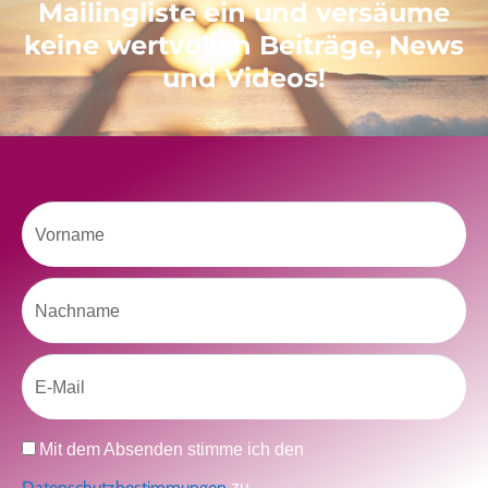
Mailingliste ein und versäume
keine wertvollen Beiträge, News
Like uns auf Facebook
und Videos!
Vorname
Klicke hier, um Marketing-Cookies zu
Nachname
akzeptieren und diesen Inhalt zu aktivieren
Email
Datenschutz
Mit dem Absenden stimme ich den
Datenschutzbestimmungen
zu.