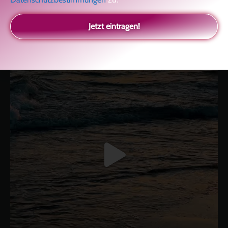
kolitscher.by.biotic
Selbstliebe, Aussöhnung mit der Kindheit, Potenzial entfalten,
Jetzt eintragen!
glückliche Beziehung-The Master Key
Asha und Marie-Luise
Kolitscher
Sisterlove