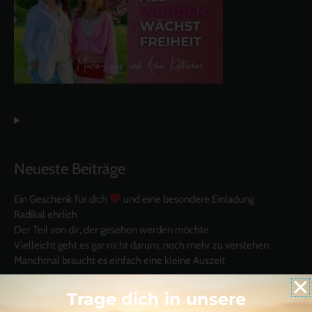
Neueste Beiträge
Ein Geschenk für dich
und eine besondere Einladung
Radikal ehrlich
Der Teil von dir, der gesehen werden möchte
Vielleicht geht es gar nicht darum, noch mehr zu verstehen
Manchmal braucht es einfach eine kleine Auszeit
Trage dich in unsere