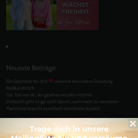
Neueste Beiträge
Ein Geschenk für dich
und eine besondere Einladung
Radikal ehrlich
Der Teil von dir, der gesehen werden möchte
Vielleicht geht es gar nicht darum, noch mehr zu verstehen
Manchmal braucht es einfach eine kleine Auszeit
Trage dich in unsere