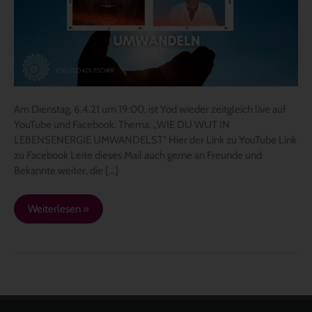
19:00
–
„WIE
DU
WUT
IN
LEBENSENERGIE
Am Dienstag, 6.4.21 um 19:00, ist Yod wieder zeitgleich live auf
UMWANDELST“
YouTube und Facebook. Thema: „WIE DU WUT IN
LEBENSENERGIE UMWANDELST“ Hier der Link zu YouTube Link
zu Facebook Leite dieses Mail auch gerne an Freunde und
Bekannte weiter, die […]
Weiterlesen »