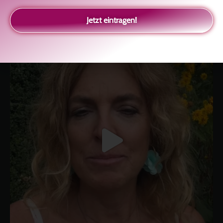
Selbstliebe, Aussöhnung mit der Kindheit, Potenzial entfalten,
glückliche Beziehung-The Master Key
Asha und Marie-Luise
Jetzt eintragen!
Kolitscher
Sisterlove