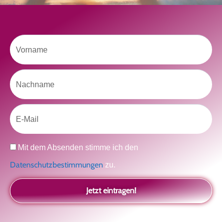
Vorname
kolitscher.by.biotic
Selbstliebe, Aussöhnung mit der Kindheit, Potenzial entfalten,
glückliche Beziehung-The Master Key
Asha und Marie-Luise
Kolitscher
Sisterlove
Nachname
Email
Datenschutz
Mit dem Absenden stimme ich den
Datenschutzbestimmungen
zu.
Jetzt eintragen!