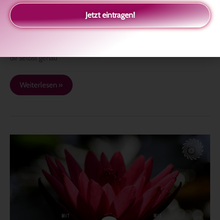
Jetzt eintragen!
Das, was ein anderer mit dir macht, ist das, was du selbst mit dir
machst. Das heißt, wenn du beispielsweise sagst: „Ich will nicht,
dass man mit mir so umgeht!“, dann bedeutet das, dass du tief in
dir selbst genau
Weiterlesen »
MUT
UND
GEDULD