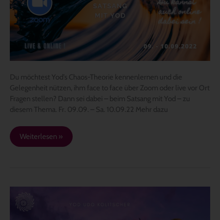
–
online
im
September
Du möchtest Yod’s Chaos-Theorie kennenlernen und die
Gelegenheit nützen, ihm face to face über Zoom oder live vor Ort
Fragen stellen? Dann sei dabei – beim Satsang mit Yod – zu
diesem Thema. Fr. 09.09. – Sa. 10.09.22 Mehr dazu
Weiterlesen »
So
kannst
du