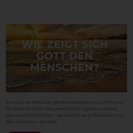
Wie
zeigt
sich
Gott
den
Menschen?
Es muss ja der liebe Gott irgendwo da draußen sein, ich bin ja nur
der kleine Pimpf hier. Also, wenn du Gott irgendwo existierst,
dann zeig dich bitte. Eines Tages kommt das große Gewitter mit
Blitz und Donner, der halbe