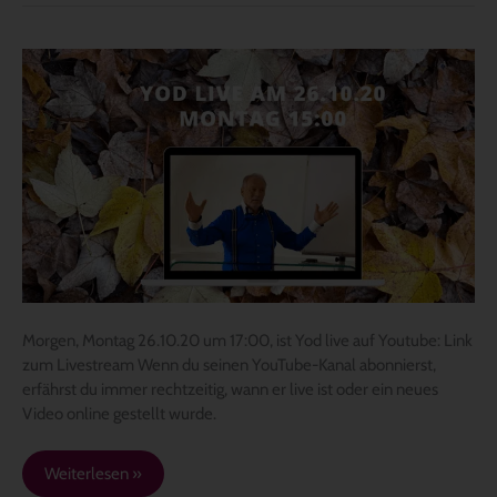
Yod
morgen,
26.10.20
um
15:00,
live
Morgen, Montag 26.10.20 um 17:00, ist Yod live auf Youtube: Link
zum Livestream Wenn du seinen YouTube-Kanal abonnierst,
erfährst du immer rechtzeitig, wann er live ist oder ein neues
Video online gestellt wurde.
Weiterlesen »