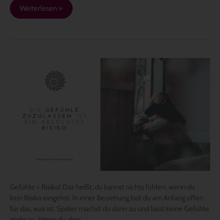
Weiterlesen »
Gefühle
zulassen
ist
ein
absolutes
Risiko
Gefühle = Risiko! Das heißt, du kannst nichts fühlen, wenn du
kein Risiko eingehst. In einer Beziehung bist du am Anfang offen
für das, was ist. Später machst du dann zu und lässt keine Gefühle
mehr zu. Wenn du aber